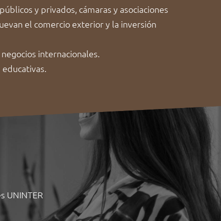
públicos y privados, cámaras y asociaciones
van el comercio exterior y la inversión
negocios internacionales.
 educativas.
les UNINTER