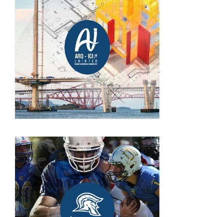
Escuela de Arquitectura
e Ingeniería Civil
(ARQ-ICI)
¡INGRESA!
Legionarios UNINTER
¡INGRESA!