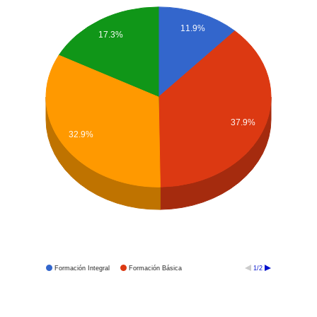
11.9%
17.3%
37.9%
32.9%
Formación Integral
Formación Básica
1/2